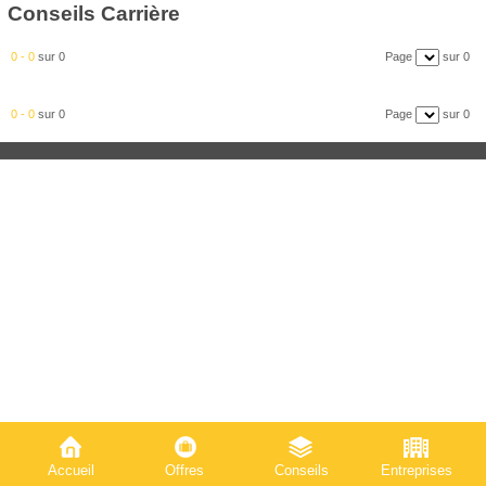
Conseils Carrière
0 - 0
sur 0
Page
sur 0
0 - 0
sur 0
Page
sur 0
© Copyright 2026 enKontact. All rights reserved.
Accueil
Offres
Conseils
Entreprises