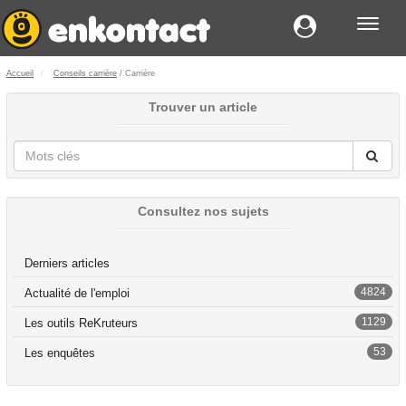
Toggl
navig
Accueil
Conseils carrière
/ Carrière
Trouver un article
Consultez nos sujets
Derniers articles
4824
Actualité de l'emploi
1129
Les outils ReKruteurs
53
Les enquêtes