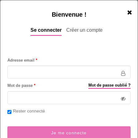
Bienvenue !
Se connecter
Créer un compte
Adresse email
Agent Help Desk Germanophone -
Rabat
Mot de passe oublié ?
Mot de passe
Informatique / Electronique
- Centre d'appels (métiers de)
- Secteur
Informatique - Indifférent
Rester connecté
Débutant (-1 an) - Junior (1 à 3 ans)
20
poste(s) sur Rabat et région - Maroc
Je me connecte