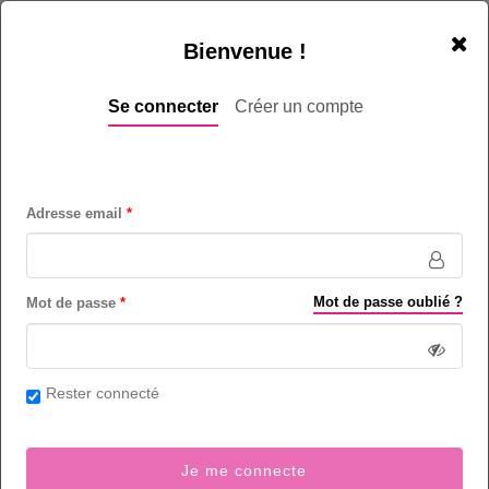
Bienvenue !
Se connecter
Créer un compte
Adresse email
Chargé d'assistance - Casablanca
Assurance (métiers de l')
- Centre d'appels (métiers de)
- Secteur
Assurance / Courtage - Banque / Finance
Mot de passe oublié ?
Mot de passe
Intermédiaire (3 à 5 ans)
4
poste(s) sur Casablanca et région - Maroc
Rester connecté
Bac +3 Minimum - Licence - Master
Respect des règles
Rationalisme
Je me connecte