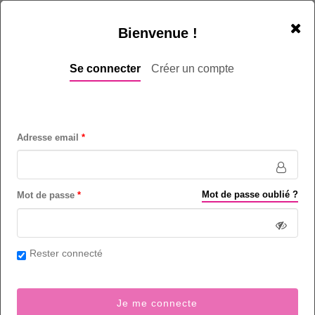
Bienvenue !
Se connecter
Créer un compte
Conseiller Client (F/H) - Télévente -
Salé - Français - Salé
Adresse email
Centre d'appels (métiers de) - Secteur Centre d'appels
Débutant (-1 an)
Mot de passe oublié ?
Mot de passe
10
poste(s) sur Rabat et région - Maroc
Bac Minimum - Autre
Rester connecté
Respect des règles
Volonté de persuasion
Je me connecte
Distance émotionnelle
Ténacité