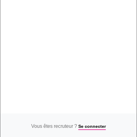
vous connaitre et valoriser vos candidatures.
Passez-le
dès
maintenant, cela ne prend que 5 minutes maximum.
Vous êtes recruteur ?
Se connecter