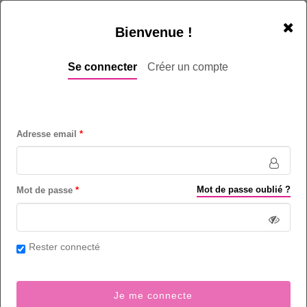
Bienvenue !
Se connecter
Créer un compte
Adresse email
Cette offre d’emploi n’est plus d’actualité.
Offres similaires
|
Accueil enkontact
Foundever recrute des Conseillers
Mot de passe oublié ?
Mot de passe
Clients Francophones pour un leader du
secteur informatique. - Casablanca
Rester connecté
Centre d'appels (métiers de)
- Informatique / Electronique
- Secteur
Informatique - Offshoring / Nearshoring
Junior (1 à 3 ans)
Je me connecte