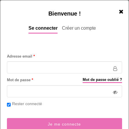
Bienvenue !
Se connecter
Créer un compte
Manager H/F - Tanger
Adresse email
Commercial / Vente / Export
- Hôtellerie / Restauration (métiers de)
-
Secteur Hôtellerie / Restauration
Mot de passe oublié ?
Mot de passe
Intermédiaire (3 à 5 ans) - Confirmé (5 à 10 ans)
6
poste(s) sur Tanger et région - Maroc
Rester connecté
Bac +2 Minimum - Ecole de commerce
Extraversion
Conventionnel
Flexibilité
Je me connecte
Organisation