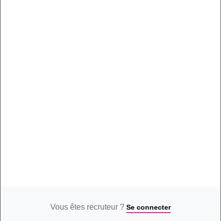
vous connaitre et valoriser vos candidatures.
Passez-le
dès
maintenant, cela ne prend que 5 minutes maximum.
Vous êtes recruteur ?
Se connecter