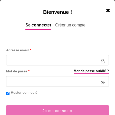
Bienvenue !
Se connecter
Créer un compte
Adresse email
Cette offre d’emploi n’est plus d’actualité.
Offres similaires
|
Accueil enkontact
Operations Manager - Rabat /
Mot de passe oublié ?
Mot de passe
Casabalnca / Tanger
Centre d'appels (métiers de) - Secteur Centre d'appels
Rester connecté
Junior (1 à 3 ans)
2
poste(s) sur Tanger et région - Maroc
Je me connecte