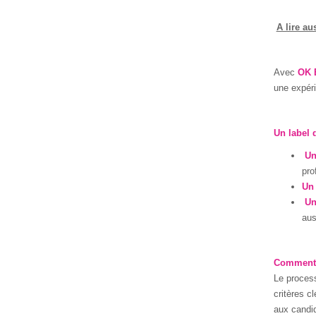
A lire au
Avec
OK 
une expéri
Un label 
Un
pro
Un 
Un
aus
Comment o
Le process
critères c
aux candid