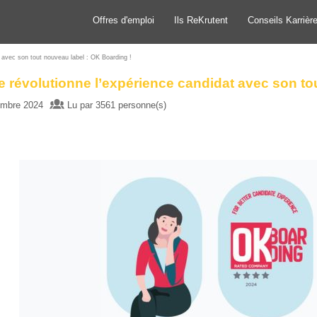
Offres d'emploi
Ils ReKrutent
Conseils Karrièr
 avec son tout nouveau label : OK Boarding !
 révolutionne l’expérience candidat avec son to
mbre 2024
Lu par 3561 personne(s)