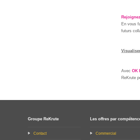
Rejoignez
En vous fa
futurs col
Visualiser
Avec
OK 
ReKrute po
Groupe ReKrute
Les offres par compétenc
Contact
Commercial