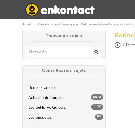
Accueil
Conseils carrière
/
Les enquêtes
/ ReKrute révolutionne l’expérience candidat
ReKrute
Trouver un article
2 Déce
Consultez nos sujets
Derniers articles
4824
Actualité de l'emploi
1129
Les outils ReKruteurs
53
Les enquêtes