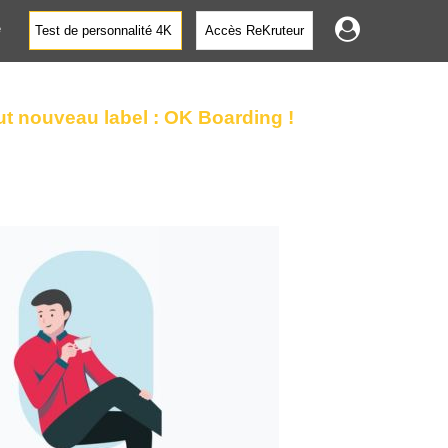
e
Test de personnalité 4K
Accès ReKruteur
ut nouveau label : OK Boarding !