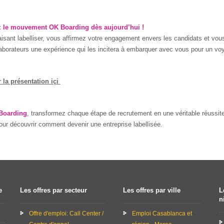
 le mouvement OK Boarding dès aujourd’hui !
isant labelliser, vous affirmez votre engagement envers les candidats et v
laborateurs une expérience qui les incitera à embarquer avec vous pour un voy
 la présentation içi
Boarding
, transformez chaque étape de recrutement en une véritable réussit
ur découvrir comment devenir une entreprise labellisée.
e
Les offres par secteur
Les offres par ville
L
n
Offre d'emploi: Call Center /
Emploi Casablanca et