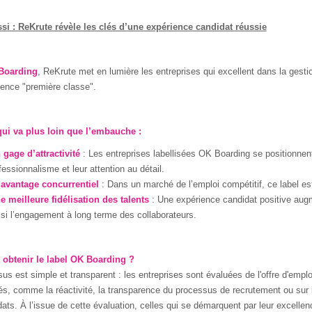
ssi : ReKrute révèle les clés d’une expérience candidat réussie
Boarding
, ReKrute met en lumière les entreprises qui excellent dans la gestio
ence "première classe".
qui va plus loin que l’embauche :
 gage d’attractivité
: Les entreprises labellisées OK Boarding se positionne
fessionnalisme et leur attention au détail.
avantage concurrentiel
: Dans un marché de l’emploi compétitif, ce label est 
e meilleure fidélisation des talents
: Une expérience candidat positive augme
si l’engagement à long terme des collaborateurs.
btenir le label OK Boarding ?
us est simple et transparent : les entreprises sont évaluées de l'offre d'emploi 
lés, comme la réactivité, la transparence du processus de recrutement ou sur 
ats. À l’issue de cette évaluation, celles qui se démarquent par leur excellen