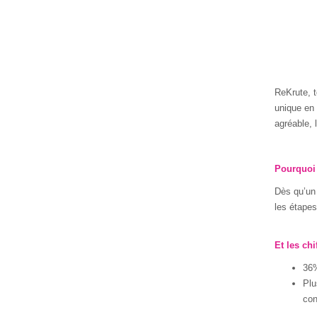
ReKrute, t
unique en 
agréable, 
Pourquoi
Dès qu’un 
les étapes
Et les ch
36%
Plu
con