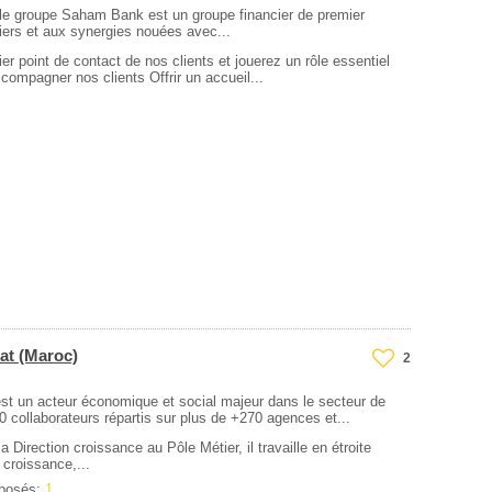
 groupe Saham Bank est un groupe financier de premier
tiers et aux synergies nouées avec...
r point de contact de nos clients et jouerez un rôle essentiel
accompagner nos clients Offrir un accueil...
at (Maroc)
2
est un acteur économique et social majeur dans le secteur de
 collaborateurs répartis sur plus de +270 agences et...
Direction croissance au Pôle Métier, il travaille en étroite
 croissance,...
oposés:
1