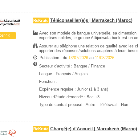
Téléconseiller(e)s | Marrakech (Maroc)
ReKrute
Avec son modèle de banque universelle, sa dimension p
cer 4K
expertises solides, le groupe Attijariwafa bank est un a
Assurer au téléphone une relation de qualité avec les 
apporter des réponses/solutions adaptées à leurs besoin
Publication : du
13/07/2026
au
11/08/2026
Secteur d'activité :
Banque / Finance
Langue : Français / Anglais
Fonction :
Expérience requise :
Junior (1 à 3 ans)
Niveau d'étude demandé :
Bac +3
Type de contrat proposé :
Autre
- Télétravail : Non
Chargé(e) d'Accueil | Marrakech (Maroc)
ReKrute