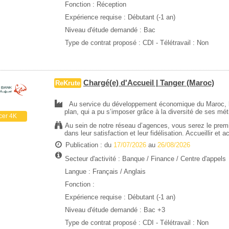
Fonction : Réception
Expérience requise :
Débutant (-1 an)
Niveau d'étude demandé :
Bac
Type de contrat proposé :
CDI
- Télétravail : Non
Chargé(e) d'Accueil | Tanger (Maroc)
ReKrute
Au service du développement économique du Maroc, le
plan, qui a pu s’imposer grâce à la diversité de ses mé
cer 4K
Au sein de notre réseau d’agences, vous serez le premie
dans leur satisfaction et leur fidélisation. Accueillir et 
Publication : du
17/07/2026
au
26/08/2026
Secteur d'activité :
Banque / Finance
/
Centre d'appels
Langue : Français / Anglais
Fonction :
Expérience requise :
Débutant (-1 an)
Niveau d'étude demandé :
Bac +3
Type de contrat proposé :
CDI
- Télétravail : Non