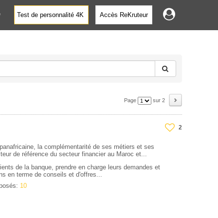
e
Test de personnalité 4K
Accès ReKruteur
Page
sur 2
2
anafricaine, la complémentarité de ses métiers et ses
cteur de référence du secteur financier au Maroc et...
clients de la banque, prendre en charge leurs demandes et
s en terme de conseils et d'offres...
oposés:
10