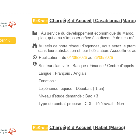
Chargé(e) d'Accueil | Casablanca (Maroc
ReKrute
Au service du développement économique du Maroc, le
plan, qui a pu s’imposer grâce à la diversité de ses mé
cer 4K
Au sein de notre réseau d’agences, vous serez le premie
dans leur satisfaction et leur fidélisation. Accueillir et 
Publication : du
04/08/2026
au
26/08/2026
Secteur d'activité :
Banque / Finance
/
Centre d'appels
Langue : Français / Anglais
Fonction :
Expérience requise :
Débutant (-1 an)
Niveau d'étude demandé :
Bac +3
Type de contrat proposé :
CDI
- Télétravail : Non
Chargé(e) d'Accueil | Rabat (Maroc)
ReKrute