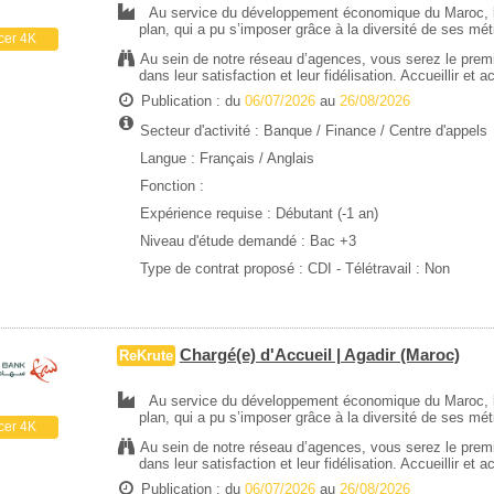
Au service du développement économique du Maroc, le
plan, qui a pu s’imposer grâce à la diversité de ses mé
cer 4K
Au sein de notre réseau d’agences, vous serez le premie
dans leur satisfaction et leur fidélisation. Accueillir et 
Publication : du
06/07/2026
au
26/08/2026
Secteur d'activité :
Banque / Finance
/
Centre d'appels
Langue : Français / Anglais
Fonction :
Expérience requise :
Débutant (-1 an)
Niveau d'étude demandé :
Bac +3
Type de contrat proposé :
CDI
- Télétravail : Non
Chargé(e) d'Accueil | Agadir (Maroc)
ReKrute
Au service du développement économique du Maroc, le
plan, qui a pu s’imposer grâce à la diversité de ses mé
cer 4K
Au sein de notre réseau d’agences, vous serez le premie
dans leur satisfaction et leur fidélisation. Accueillir et 
Publication : du
06/07/2026
au
26/08/2026