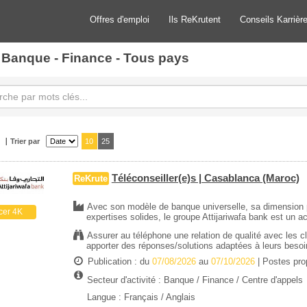
Offres d'emploi
Ils ReKrutent
Conseils Karrièr
 Banque - Finance - Tous pays
Trier par
10
25
Téléconseiller(e)s | Casablanca (Maroc)
ReKrute
Avec son modèle de banque universelle, sa dimension p
cer 4K
expertises solides, le groupe Attijariwafa bank est un a
Assurer au téléphone une relation de qualité avec les 
apporter des réponses/solutions adaptées à leurs besoin
Publication : du
07/08/2026
au
07/10/2026
| Postes pr
Secteur d'activité :
Banque / Finance
/
Centre d'appels
Langue : Français / Anglais