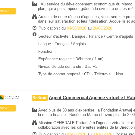
Au service du développement économique du Maroc, le
plan, qui a pu s’imposer grâce à la diversité de ses mé
cer 4K
Au sein de notre réseau d’agences, vous serez le premie
dans leur satisfaction et leur fidélisation. Accueillir et 
Publication : du
04/08/2026
au
26/08/2026
Secteur d'activité :
Banque / Finance
/
Centre d'appels
Langue : Français / Anglais
Fonction :
Expérience requise :
Débutant (-1 an)
Niveau d'étude demandé :
Bac +3
Type de contrat proposé :
CDI
- Télétravail : Non
Agent Commercial Agence virtuelle | Rab
ReKrute
cer 4K
Avec plus de 30 ans d’expertise, la Fondation Arrawaj 
la micro-finance. Basée au Maroc et avec plus de 2 000
Mission GENERALE Rattaché à l’agence virtuelle et à la 
collaboration avec les différentes entités de la Direction
Publication : du
03/08/2026
au
03/10/2026
| Postes pr