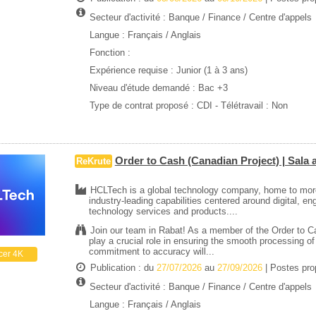
Secteur d'activité :
Banque / Finance
/
Centre d'appels
Langue : Français / Anglais
Fonction :
Expérience requise :
Junior (1 à 3 ans)
Niveau d'étude demandé :
Bac +3
Type de contrat proposé :
CDI
- Télétravail : Non
Order to Cash (Canadian Project) | Sala 
ReKrute
HCLTech is a global technology company, home to more 
industry-leading capabilities centered around digital, en
technology services and products....
Join our team in Rabat! As a member of the Order to C
play a crucial role in ensuring the smooth processing of
commitment to accuracy will...
cer 4K
Publication : du
27/07/2026
au
27/09/2026
| Postes pr
Secteur d'activité :
Banque / Finance
/
Centre d'appels
Langue : Français / Anglais