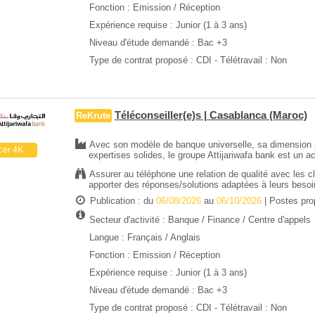
Fonction : Emission / Réception
Expérience requise :
Junior (1 à 3 ans)
Niveau d'étude demandé :
Bac +3
Type de contrat proposé :
CDI
- Télétravail : Non
Téléconseiller(e)s | Casablanca (Maroc)
ReKrute
Avec son modèle de banque universelle, sa dimension p
cer 4K
expertises solides, le groupe Attijariwafa bank est un a
Assurer au téléphone une relation de qualité avec les 
apporter des réponses/solutions adaptées à leurs besoin
Publication : du
06/08/2026
au
06/10/2026
| Postes pr
Secteur d'activité :
Banque / Finance
/
Centre d'appels
Langue : Français / Anglais
Fonction : Emission / Réception
Expérience requise :
Junior (1 à 3 ans)
Niveau d'étude demandé :
Bac +3
Type de contrat proposé :
CDI
- Télétravail : Non