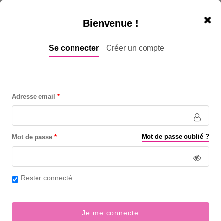
Bienvenue !
Se connecter
Créer un compte
Adresse email
Téléconseiller B2B bilingue FR/ANG en
centre d'appel canadien - Casablanca
Mot de passe oublié ?
Centre d'appels (métiers de) - Secteur Centre d'appels
Mot de passe
Junior (1 à 3 ans)
Casablanca et région - Maroc
Rester connecté
Bac - Baccalauréat
Volonté de persuasion
Je me connecte