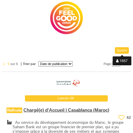
Suivre
1 - 6
sur 6
Trier par
Page
sur 1
Lancer 4K
Chargé(e) d'Accueil | Casablanca (Maroc)
ReKrute
62
Au service du développement économique du Maroc, le groupe
Saham Bank est un groupe financier de premier plan, qui a pu
s’imposer grâce à la diversité de ses métiers et aux synergies